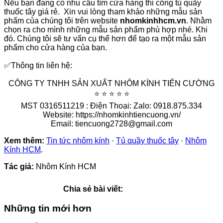
Nếu bạn đang có nhu cầu tìm cửa hàng thi công tủ quầy
thuốc tây giá rẻ. Xin vui lòng tham khảo những mẫu sản
phẩm của chúng tôi trên website
nhomkinhhcm.vn
. Nhằm
chọn ra cho mình những mẫu sản phẩm phù hợp nhé. Khi
đó. Chúng tôi sẽ tư vấn cụ thể hơn để tạo ra một mẫu sản
phẩm cho cửa hàng của bạn.
✅Thông tin liên hệ:
CÔNG TY TNHH SẢN XUẤT NHÔM KÍNH TIẾN CƯỜNG
⭐ ⭐ ⭐ ⭐ ⭐
MST 0316511219 : Điện Thoại: Zalo: 0918.875.334
Website: https://nhomkinhtiencuong.vn/
Email: tiencuong2728@gmail.com
Xem thêm:
Tin tức nhôm kính
·
Tủ quầy thuốc tây
·
Nhôm
Kính HCM
.
Tác giả:
Nhôm Kính HCM
Chia sẻ bài viết:
Những tin mới hơn