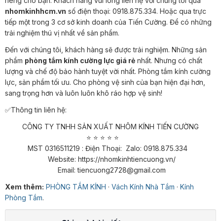
riêng cho bạn. Khách hàng vui lòng liên hệ với chúng tôi qua
nhomkinhhcm.vn
số điện thoại: 0918.875.334. Hoặc qua trực
tiếp một trong 3 cơ sở kinh doanh của Tiến Cường. Để có những
trải nghiệm thú vị nhất về sản phẩm.
Đến với chúng tôi, khách hàng sẽ được trải nghiệm. Những sản
phẩm
phòng tắm kính cường lực giá rẻ
nhất. Nhưng có chất
lượng và chế độ bảo hành tuyệt vời nhất. Phòng tắm kính cường
lực, sản phẩm tối ưu. Cho phòng vệ sinh của bạn hiện đại hơn,
sang trọng hơn và luôn luôn khô ráo hợp vệ sinh!
✅Thông tin liên hệ:
CÔNG TY TNHH SẢN XUẤT NHÔM KÍNH TIẾN CƯỜNG
⭐ ⭐ ⭐ ⭐ ⭐​​​​​​​
MST 0316511219 : Điện Thoại: Zalo: 0918.875.334
Website: https://nhomkinhtiencuong.vn/
Email: tiencuong2728@gmail.com
Xem thêm:
PHÒNG TẮM KÍNH
·
Vách Kính Nhà Tắm
·
Kính
Phòng Tắm
.