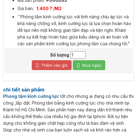
Mã sản phẩm:
P000053
Giá bán:
1.400 ? /M2
''Phòng tắm kính cường lực với tính năng chịu áp lực và
khả năng chống vỡ, kính cường lực là lựa chọn hoàn hảo
để tạo nên một không gian tắm đẹp và tiện nghi. Khám
phá sự kết hợp hoàn hảo giữa kiểu dáng và an toàn với
các sản phẩm kính cường lực phòng tắm của chúng tôi."
Số lượng
Thêm vào giỏ
Mua ngay
chi tiết sản phẩm
Phòng tắm kính cường lực
tốt cho nhưng ai đang có nhu cầu thi
công ,lắp đặt. Phòng tắm bằng kính cường lực cho nhà mình tại
thành hố Hồ Chí Minh. Sản phẩn hiện nay đang dần trở thành nhu
cầu không thể thiếu của nhiều hộ gia đình tại tphcm. Bởi sự tiện
dụng cho không gian chật hẹp cũng như là bảo đảm vệ sinh.
Giúp cho nhà vệ sinh của bạn luôn sạch sẽ và khô ráo hơn cả.