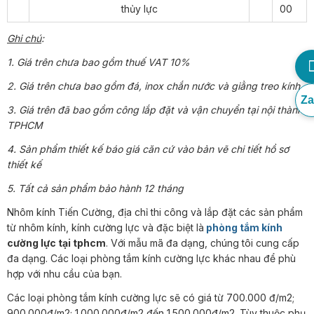
thủy lực
00
Ghi chú
:
1. Giá trên chưa bao gồm thuế VAT 10%
2. Giá trên chưa bao gồm đá, inox chắn nước và giằng treo kính
Za
3. Giá trên đã bao gồm công lắp đặt và vận chuyển tại nội thành
TPHCM
4. Sản phẩm thiết kế báo giá căn cứ vào bản vẽ chi tiết hồ sơ
thiết kế
5. Tất cả sản phẩm bảo hành 12 tháng
Nhôm kính Tiến Cường, địa chỉ thi công và lắp đặt các sản phẩm
từ nhôm kính, kính cường lực và đặc biệt là
phòng tắm kính
cường lực tại tphcm
. Với mẫu mã đa dạng, chúng tôi cung cấp
đa dạng. Các loại phòng tắm kính cường lực khác nhau để phù
hợp với nhu cầu của bạn.
Các loại phòng tắm kính cường lực sẽ có giá từ 700.000 đ/m2;
900.000đ/m2; 1.000.000đ/m2 đến 1.500.000đ/m2. Tùy thuộc phụ