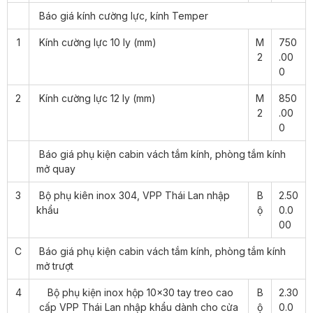
Báo giá kính cường lực, kính Temper
1
Kính cường lực 10 ly (mm)
M
750
2
.00
0
2
Kính cường lực 12 ly (mm)
M
850
2
.00
0
Báo giá phụ kiện cabin vách tắm kính, phòng tắm kính
mở quay
3
Bộ phụ kiên inox 304, VPP Thái Lan nhập
B
2.50
khẩu
ộ
0.0
00
C
Báo giá phụ kiện cabin vách tắm kính, phòng tắm kính
mở trượt
4
Bộ phụ kiện inox hộp 10×30 tay treo cao
B
2.30
cấp VPP Thái Lan nhập khẩu dành cho cửa
ộ
0.0