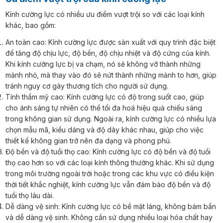
Kính cường lực có nhiều ưu điểm vượt trội so với các loại kính
khác, bao gồm:
An toàn cao: Kính cường lực được sản xuất với quy trình đặc biệt
để tăng độ chịu lực, độ bền, độ chịu nhiệt và độ cứng của kính.
Khi kính cường lực bị va chạm, nó sẽ không vỡ thành những
mảnh nhỏ, mà thay vào đó sẽ nứt thành những mảnh to hơn, giúp
tránh nguy cơ gây thương tích cho người sử dụng.
Tính thẩm mỹ cao: Kính cường lực có độ trong suốt cao, giúp
cho ánh sáng tự nhiên có thể tối đa hoá hiệu quả chiếu sáng
trong không gian sử dụng. Ngoài ra, kính cường lực có nhiều lựa
chọn mẫu mã, kiểu dáng và độ dày khác nhau, giúp cho việc
thiết kế không gian trở nên đa dạng và phong phú.
Độ bền và độ tuổi thọ cao: Kính cường lực có độ bền và độ tuổi
thọ cao hơn so với các loại kính thông thường khác. Khi sử dụng
trong môi trường ngoài trời hoặc trong các khu vực có điều kiện
thời tiết khắc nghiệt, kính cường lực vẫn đảm bảo độ bền và độ
tuổi thọ lâu dài.
Dễ dàng vệ sinh: Kính cường lực có bề mặt láng, không bám bẩn
và dễ dàng vệ sinh. Không cần sử dụng nhiều loại hóa chất hay