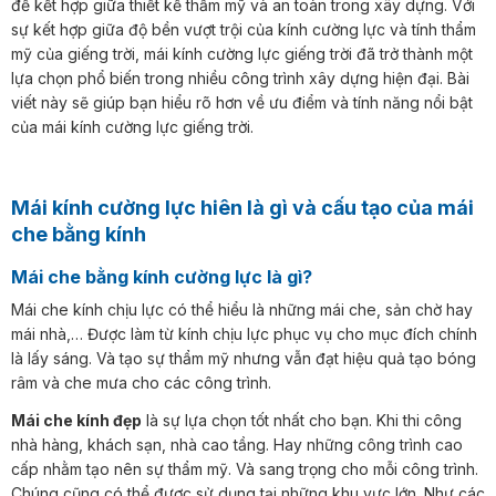
để kết hợp giữa thiết kế thẩm mỹ và an toàn trong xây dựng. Với
sự kết hợp giữa độ bền vượt trội của kính cường lực và tính thẩm
mỹ của giếng trời, mái kính cường lực giếng trời đã trở thành một
lựa chọn phổ biến trong nhiều công trình xây dựng hiện đại. Bài
viết này sẽ giúp bạn hiểu rõ hơn về ưu điểm và tính năng nổi bật
của mái kính cường lực giếng trời.
Mái kính cường lực hiên là gì và cấu tạo của mái
che bằng kính
Mái che bằng kính cường lực là gì?
Mái che kính chịu lực có thể hiểu là những mái che, sản chờ hay
mái nhà,… Được làm từ kính chịu lực phục vụ cho mục đích chính
là lấy sáng. Và tạo sự thẩm mỹ nhưng vẫn đạt hiệu quả tạo bóng
râm và che mưa cho các công trình.
Mái che kính đẹp
là sự lựa chọn tốt nhất cho bạn. Khi thi công
nhà hàng, khách sạn, nhà cao tầng. Hay những công trình cao
cấp nhằm tạo nên sự thẩm mỹ. Và sang trọng cho mỗi công trình.
Chúng cũng có thể được sử dụng tại những khu vực lớn. Như các