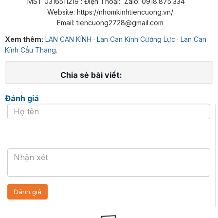
MST 0316511219 : Điện Thoại: Zalo: 0918.875.334
Website: https://nhomkinhtiencuong.vn/
Email: tiencuong2728@gmail.com
Xem thêm:
LAN CAN KÍNH
·
Lan Can Kính Cường Lực
·
Lan Can
Kính Cầu Thang
.
Chia sẻ bài viết:
Đánh giá