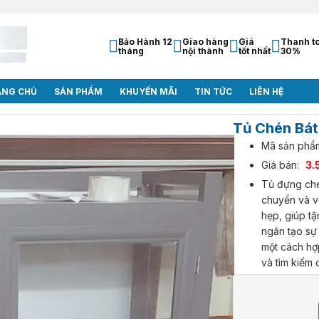
Bảo Hành 12
Giao hàng
Giá
Thanh t
tháng
nội thành
tốt nhất
30%
ANG CHỦ
SẢN PHẨM
KHUYẾN MÃI
TIN TỨC
LIÊN HỆ
Tủ Chén Bát
Mã sản phẩ
Giá bán:
3.
Tủ đựng ché
chuyển và v
hẹp, giúp tậ
ngăn tạo sự
một cách hợp
và tìm kiếm 