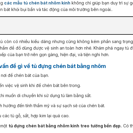
ng
các mẫu
tủ chén bát nhôm kính
không chỉ giúp bạn duy trì sự gọ
 bát khỏi bụi bẩn và tác động của môi trường bên ngoài..
phẩm để đồ dùng được vệ sinh an toàn hơn nhé. Khám phá ngay tủ 
ếp của bạn trở nên gọn gàng, hiện đại, và tiện nghi hơn.
 vấn đề gì về tủ đựng chén bát bằng nhôm
 ở nơi để chén bát của bạn.
ến việc vệ sinh khi để chén bát bên trong.
khi muốn di chuyển khi sử dụng tủ làm bằng sắt.
nh hưởng đến tính thẩm mỹ và sự sạch sẽ của chén bát.
u các tủ gỗ, sắt, hợp kim lại quá cao.
u một
tủ đựng chén bát bằng nhôm kính treo tường bền đẹp.
Có th