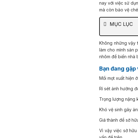
nay với việc sử dụ
mà còn bảo vệ chén
MỤC LỤC
Không những vậy tủ còn có nhiều kiều dáng nhưng cũng không kém phần sang trọng trong nội thất. Hãy
làm cho mình sản 
nhôm để biến nhà b
Bạn đang gặp
Mối mọt xuất hiện
Rỉ sét ảnh hưởng đ
Trọng lượng nặng 
Khó vệ sinh gây ả
Giá thành để sở hữ
Vì vậy việc sở hữ
vấn đề trên.