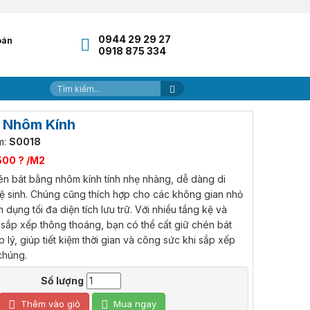
0944 29 29 27
oán
0918 875 334
 Nhôm Kính
m:
S0018
500 ? /M2
n bát bằng nhôm kính tính nhẹ nhàng, dễ dàng di
ệ sinh. Chúng cũng thích hợp cho các không gian nhỏ
n dụng tối đa diện tích lưu trữ. Với nhiều tầng kệ và
 sắp xếp thông thoáng, bạn có thể cất giữ chén bát
 lý, giúp tiết kiệm thời gian và công sức khi sắp xếp
chúng.
Số lượng
Thêm vào giỏ
Mua ngay