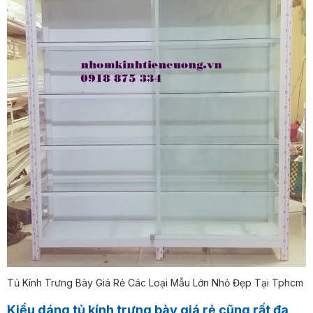
Tủ Kính Trưng Bày Giá Rẻ Các Loại Mẫu Lớn Nhỏ Đẹp Tại Tphcm
Kiểu dáng tủ kính trưng bày giá rẻ cũng rất đa