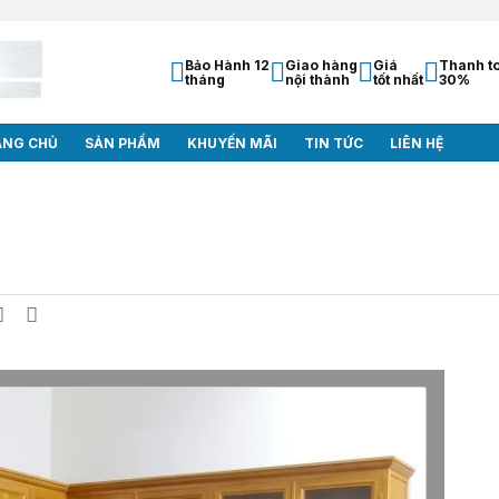
Bảo Hành 12
Giao hàng
Giá
Thanh t
tháng
nội thành
tốt nhất
30%
ANG CHỦ
SẢN PHẨM
KHUYẾN MÃI
TIN TỨC
LIÊN HỆ