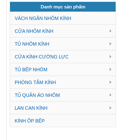
Danh mục sản phẩm
VÁCH NGĂN NHÔM KÍNH
CỬA NHÔM KÍNH
TỦ NHÔM KÍNH
CỬA KÍNH CƯỜNG LỰC
TỦ BẾP NHÔM
PHÒNG TẮM KÍNH
TỦ QUẦN ÁO NHÔM
LAN CAN KÍNH
KÍNH ỐP BẾP