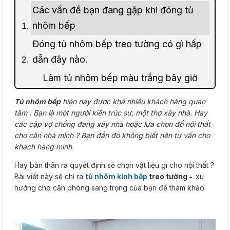
Các vấn đề bạn đang gặp khi đóng tủ
nhôm bếp
Đóng tủ nhôm bếp treo tường có gì hấp
dẫn đây nào.
Làm tủ nhôm bếp màu trắng bây giờ
rất thẩm mỹ cũng như sang trọng.
Tủ nhôm bếp
hiện nay được khá nhiều khách hàng quan
Sử dụng nhôm kính cho đồ nội thất còn
tâm . Bạn là một người kiến trúc sư, một thợ xây nhà. Hay
các cặp vợ chồng đang xây nhà hoặc lựa chọn đồ nội thất
có thể tiết kiệm nhiều chi phí.
cho căn nhà mình ? Bạn đắn đo không biết nên tư vấn cho
Xưởng đóng tủ nhôm bếp nếu bạn muốn
khách hàng mình.
phòng bếp trở nên sang trọng hơn.
Hay bản thân ra quyết định sẽ chọn vật liệu gì cho nội thất ?
Bài viết này sẽ chỉ ra
tủ nhôm kính bếp
treo tường -
xu
hướng cho căn phòng sang trọng của bạn để tham khảo.