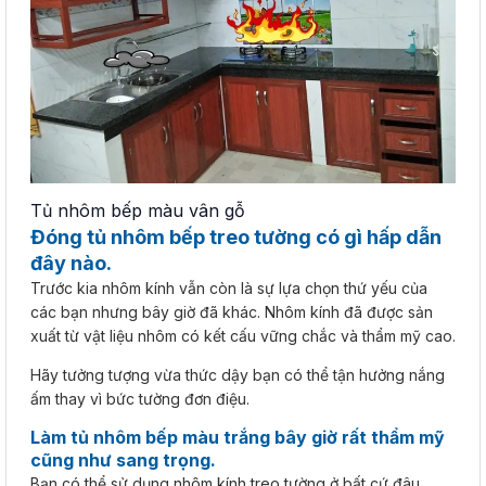
Tủ nhôm bếp màu vân gỗ
Đóng tủ nhôm bếp treo tường có gì hấp dẫn
đây nào.
Trước kia nhôm kính vẫn còn là sự lựa chọn thứ yếu của
các bạn nhưng bây giờ đã khác. Nhôm kính đã được sản
xuất từ vật liệu nhôm có kết cấu vững chắc và thẩm mỹ cao.
Hãy tưởng tượng vừa thức dậy bạn có thể tận hưởng nắng
ấm thay vì bức tường đơn điệu.
Làm tủ nhôm bếp màu trắng
bây giờ rất thẩm mỹ
cũng như sang trọng.
Bạn có thể sử dụng nhôm kính treo tường ở bất cứ đâu