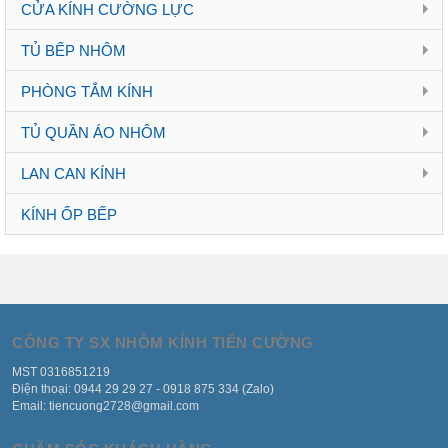
CỬA KÍNH CƯỜNG LỰC
TỦ BẾP NHÔM
PHÒNG TẮM KÍNH
TỦ QUẦN ÁO NHÔM
LAN CAN KÍNH
KÍNH ỐP BẾP
CÔNG TY SX NHÔM KÍNH TIẾN CƯỜNG
MST 0316851219
Điện thoại: 0944 29 29 27 - 0918 875 334 (Zalo)
Email: tiencuong2728@gmail.com