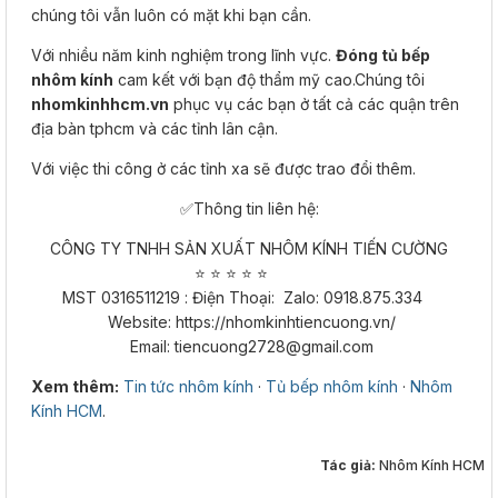
chúng tôi vẫn luôn có mặt khi bạn cần.
Với nhiều năm kinh nghiệm trong lĩnh vực.
Đóng tủ bếp
nhôm kính
cam kết với bạn độ thẩm mỹ cao.Chúng tôi
nhomkinhhcm.vn
phục vụ các bạn ở tất cả các quận trên
địa bàn tphcm và các tỉnh lân cận.
Với việc thi công ở các tỉnh xa sẽ được trao đổi thêm.
✅Thông tin liên hệ:
CÔNG TY TNHH SẢN XUẤT NHÔM KÍNH TIẾN CƯỜNG
⭐ ⭐ ⭐ ⭐ ⭐​​​​​​​
MST 0316511219 : Điện Thoại: Zalo: 0918.875.334
Website: https://nhomkinhtiencuong.vn/
Email: tiencuong2728@gmail.com
Xem thêm:
Tin tức nhôm kính
·
Tủ bếp nhôm kính
·
Nhôm
Kính HCM
.
Tác giả:
Nhôm Kính HCM