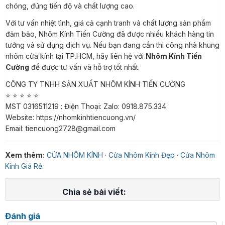
chóng, đúng tiến độ và chất lượng cao.
Với tư vấn nhiệt tình, giá cả cạnh tranh và chất lượng sản phẩm
đảm bảo, Nhôm Kính Tiến Cường đã được nhiều khách hàng tin
tưởng và sử dụng dịch vụ. Nếu bạn đang cần thi công nhà khung
nhôm cửa kính tại TP.HCM, hãy liên hệ với
Nhôm Kính Tiến
Cường
để được tư vấn và hỗ trợ tốt nhất.
CÔNG TY TNHH SẢN XUẤT NHÔM KÍNH TIẾN CƯỜNG
⭐ ⭐ ⭐ ⭐ ⭐
MST 0316511219 : Điện Thoại: Zalo: 0918.875.334
Website: https://nhomkinhtiencuong.vn/
Email: tiencuong2728@gmail.com
Xem thêm:
CỬA NHÔM KÍNH
·
Cửa Nhôm Kính Đẹp
·
Cửa Nhôm
Kính Giá Rẻ
.
Chia sẻ bài viết:
Đánh giá