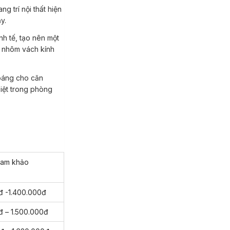
y.
g nhôm vách kính
iệt trong phòng
ham khảo
đ -1.400.000đ
đ – 1.500.000đ