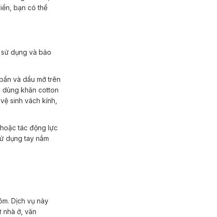
iển, bạn có thể
i sử dụng và
bảo
ó dùng khăn cotton
vệ sinh vách kính,
 sử dụng tay nắm
ư nhà ở, văn