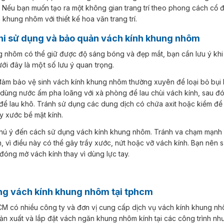
 Nếu bạn muốn tạo ra một không gian trang trí theo phong cách cổ đ
 khung nhôm với thiết kế hoa văn trang trí.
khi sử dụng và bảo quản vách kính khung nhôm
ng nhôm có thể giữ được độ sáng bóng và đẹp mắt, bạn cần lưu ý kh
i đây là một số lưu ý quan trọng.
 dùng nước ấm pha loãng với xà phòng để lau chùi vách kính, sau đ
 để lau khô. Tránh sử dụng các dung dịch có chứa axit hoặc kiềm để 
ầy xước bề mặt kính.
h, vì điều này có thể gây trầy xước, nứt hoặc vỡ vách kính. Bạn nên
óng mở vách kính thay vì dùng lực tay.
công vách kính khung nhôm tại tphcm
sản xuất và lắp đặt vách ngăn khung nhôm kính tại các công trình nh