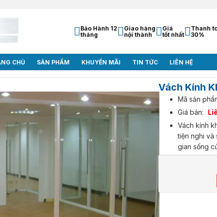
Bảo Hành 12
Giao hàng
Giá
Thanh t
tháng
nội thành
tốt nhất
30%
ANG CHỦ
SẢN PHẨM
KHUYẾN MÃI
TIN TỨC
LIÊN HỆ
Vách Kính 
Mã sản phẩ
Giá bán:
Li
Vách kính kh
tiện nghi và
gian sống c