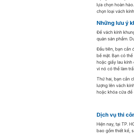
lựa chọn hoàn hảo.
chọn loại vách kính
Những lưu ý 
Để vách kính khu
quản sản phẩm. Dướ
Đầu tiên, bạn cần đảm bảo vệ sinh vách kính khung nhôm thường xuyên để loại bỏ bụi bẩn và dầu mỡ trên
bề mặt. Bạn có thể
hoặc giấy lau kính
vì nó có thể làm tr
Thứ hai, bạn cần chú ý đến cách sử dụng vách kính khung nhôm. Tránh va chạm mạnh hoặc tác động lực
lượng lên vách kín
hoặc khóa cửa để đ
Dịch vụ thi 
Hiện nay, tại TP. HCM có nhiều công ty và đơn vị cung cấp dịch vụ vách kính khung nhôm. Dịch vụ này
bao gồm thiết kế, 