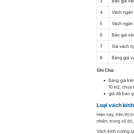
3
Báo giá vá
4
Vách ngăn 
5
Vách ngăn 
6
Báo giá vá
7
Giá vách n
8
Bảng giá v
Ghi Chú:
Bảng giá trê
10 m2, chưa
giá đã bao g
Loại vách kí
Hiện nay, trên thị trường có nhiều loại vách kính khung nhôm với các thiết kế và chất liệu khác nhau. Tuy
nhiên, trong số đó,
Vách kính cường lực là loại vách được sản xuất từ chất liệu kính cường lực có độ bền cao, chịu được va