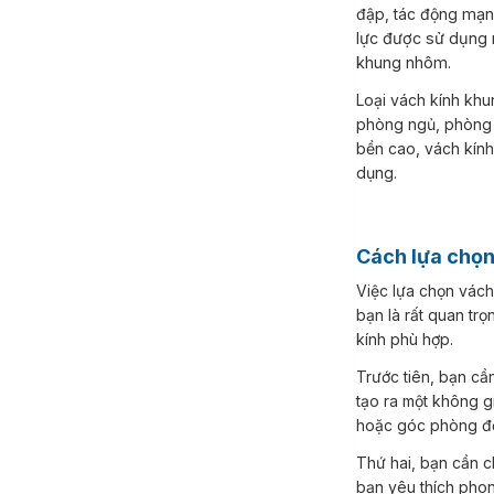
đập, tác động
mạnh
lực được sử dụng rộ
khung nhôm.
Loại vách kính khung nhôm màu trắng này có thể được sử dụng trong các không gian như phòng khách,
phòng ngủ, phòng 
bền cao, vách kính 
dụng.
Cách lựa chọ
Việc lựa chọn vách kính khung nhôm phù hợp với nhu cầu sử dụng và phong cách trang trí nội thất của
bạn là rất quan tr
kính phù hợp.
Trước tiên, bạn cần xác định mục đích sử dụng và vị trí lắp đặt của vách kính khung nhôm. Nếu bạn muốn
tạo ra một không g
hoặc góc phòng để 
Thứ hai, bạn cần chọn loại vách kính khung nhôm phù hợp với phong cách trang trí nội thất của bạn. Nếu
bạn yêu thích phon