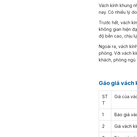
Vách kính khung nhôm là một trong những sản phẩm được ưa chuộng nhất trong việc trang trí nội thất hiện
nay. Có nhiều lý d
Trước hết, vách kính khung nhôm sơn tĩnh điện có thiết kế đơn giản nhưng lại vô cùng tinh tế, tạo nên một
không gian hiện đạ
độ bền cao, chịu lự
Ngoài ra, vách kính khung nhôm còn có khả năng tiết kiệm diện tích và tạo sự thông thoáng cho căn
phòng. Với vách kí
khách, phòng ngủ 
Gáo giá vách
ST
Giá của vá
T
1
Báo giá vá
2
Giá vách k