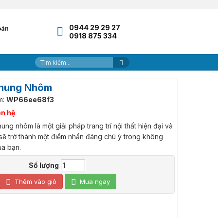
0944 29 29 27
oán
0918 875 334
Khung Nhôm
m:
WP66ee68f3
ên hệ
ung nhôm là một giải pháp trang trí nội thất hiện đại và
 sẽ trở thành một điểm nhấn đáng chú ý trong không
ủa bạn.
Số lượng
Thêm vào giỏ
Mua ngay