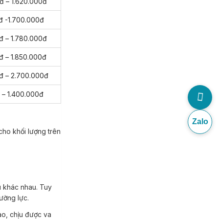
đ – 1.620.000đ
đ -1.700.000đ
đ – 1.780.000đ
đ – 1.850.000đ
đ – 2.700.000đ
 – 1.400.000đ
Zalo
cho khối lượng trên
cường lực.