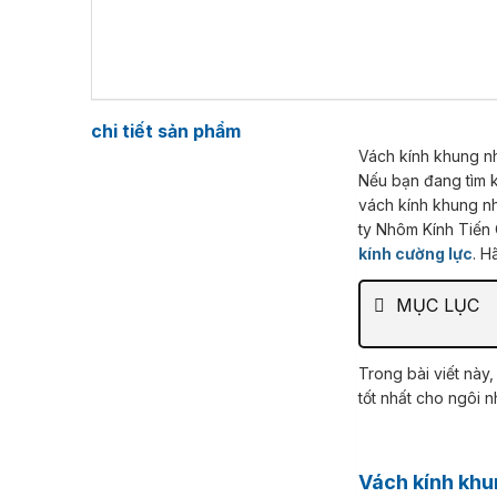
chi tiết sản phẩm
Vách kính khung nhôm là một giải pháp nội thất hiện đại, tiện lợi và tiết kiệm chi phí cho ngôi nhà của bạn.
Nếu bạn đang tìm k
vách kính khung nh
ty Nhôm Kính Tiến 
kính cường lực
. H
MỤC LỤC
Trong bài viết này, chúng tôi sẽ giới thiệu về vách kính khung nhôm cửa và lý do tại sao nó là sự lựa chọn
tốt nhất cho ngôi 
Vách kính kh