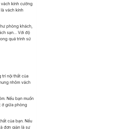
, vách kính cường
 là vách kính
ách sạn… Với độ
rong quá trình sử
 khung nhôm vách
t ở giữa phòng
à đơn giản là sự