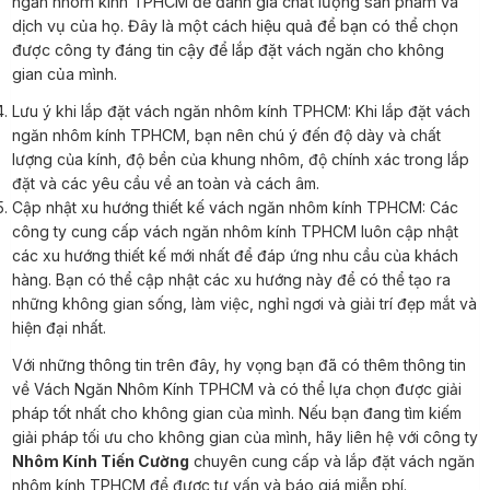
ngăn nhôm kính TPHCM để đánh giá chất lượng sản phẩm và
dịch vụ của họ. Đây là một cách hiệu quả để bạn có thể chọn
được công ty đáng tin cậy để lắp đặt vách ngăn cho không
gian của mình.
Lưu ý khi lắp đặt vách ngăn nhôm kính TPHCM: Khi lắp đặt vách
ngăn nhôm kính TPHCM, bạn nên chú ý đến độ dày và chất
lượng của kính, độ bền của khung nhôm, độ chính xác trong lắp
đặt và các yêu cầu về an toàn và cách âm.
Cập nhật xu hướng thiết kế vách ngăn nhôm kính TPHCM: Các
công ty cung cấp vách ngăn nhôm kính TPHCM luôn cập nhật
các xu hướng thiết kế mới nhất để đáp ứng nhu cầu của khách
hàng. Bạn có thể cập nhật các xu hướng này để có thể tạo ra
những không gian sống, làm việc, nghỉ ngơi và giải trí đẹp mắt và
hiện đại nhất.
Với những thông tin trên đây, hy vọng bạn đã có thêm thông tin
về Vách Ngăn Nhôm Kính TPHCM và có thể lựa chọn được giải
pháp tốt nhất cho không gian của mình. Nếu bạn đang tìm kiếm
giải pháp tối ưu cho không gian của mình, hãy liên hệ với công ty
Nhôm Kính Tiến Cường
chuyên cung cấp và lắp đặt vách ngăn
nhôm kính TPHCM để được tư vấn và báo giá miễn phí.