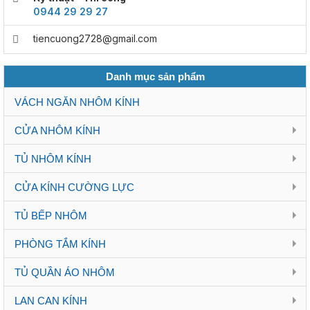
0944 29 29 27
tiencuong2728@gmail.com
Danh mục sản phẩm
VÁCH NGĂN NHÔM KÍNH
CỬA NHÔM KÍNH
TỦ NHÔM KÍNH
CỬA KÍNH CƯỜNG LỰC
TỦ BẾP NHÔM
PHÒNG TẮM KÍNH
TỦ QUẦN ÁO NHÔM
LAN CAN KÍNH