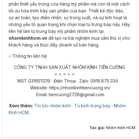
phần thiết yếu trong cửa hàng mỹ phẩm mà còn là một cách
tối ưu hóa trình bày sản phẩm của bạn. Thiết kế độc đáo,
sự an toàn, tạo điểm nhấn, sự trong suốt, và sự linh hoạt là
những yếu tố quan trọng khi chọn loại tủ trưng bày này. Hãy
liên hệ làm tủ trưng bày mỹ phẩm nhôm kính tại
nhomkinhhcm.vn
để tạo ra trải nghiệm mua sắm thú vị cho
khách hàng và thúc đẩy doanh số bán hàng.
✅Thông tin liên hệ:
CÔNG TY TNHH SẢN XUẤT NHÔM KÍNH TIẾN CƯỜNG
⭐ ⭐ ⭐ ⭐ ⭐​​​​​​​
MST 0316511219 : Điện Thoại: Zalo: 0918.875.334
Website: https://nhomkinhtiencuong.vn/
Email: tiencuong2728@gmail.com
Xem thêm:
Tin tức nhôm kính
·
Tủ kính trưng bày
·
Nhôm
Kính HCM
.
Tác giả:
Nhôm Kính HCM