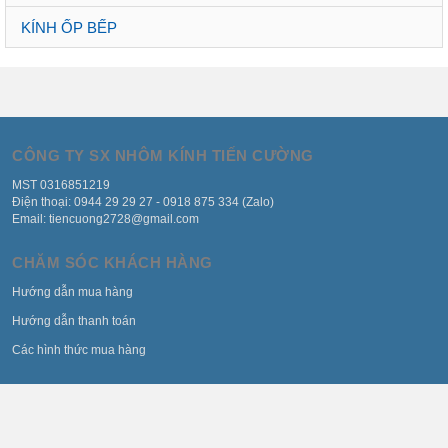
KÍNH ỐP BẾP
CÔNG TY SX NHÔM KÍNH TIẾN CƯỜNG
MST 0316851219
Điện thoại: 0944 29 29 27 - 0918 875 334 (Zalo)
Email: tiencuong2728@gmail.com
CHĂM SÓC KHÁCH HÀNG
Hướng dẫn mua hàng
Hướng dẫn thanh toán
Các hình thức mua hàng
CHÍNH SÁCH BÁN HÀNG
Chính sách giao hàng nhận hàng