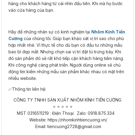
hàng cho khách hàng từ cái nhìn đầu tiên. Khi mà họ bước
vào cửa hàng của bạn.
Hãy để những nhân sự có kinh nghiệm tại
Nhôm Kính Tiến
Cường
của chúng tôi. Giúp bạn khảo sát vị trí sao cho phù
hợp nhất nhé. Vì thực tế cho dù bạn có đầu tư những mẫu
bao bì đẹp mắt. Nhưng chọn sai vị trí đặt tủ trưng bày. Khi
đó sản phẩm đó sẽ rất khó tiếp cận khách hàng tiềm năng.
Khi công nghệ càng phát triển. Người dùng online sẽ chủ
động tìm kiếm những mẫu sản phẩm khác nhau có mặt trên
nhiều website.
✅Thông tin liên hệ:
CÔNG TY TNHH SẢN XUẤT NHÔM KÍNH TIẾN CƯỜNG
⭐ ⭐ ⭐ ⭐ ⭐​​​​​​​
MST 0316511219 : Điện Thoại: Zalo: 0918.875.334
Website: https://nhomkinhtiencuong.vn/
Email: tiencuong2728@gmail.com