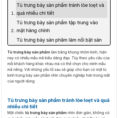
Tủ trưng bày sản phẩm tránh lòe loẹt và
quá nhiều chi tiết
Tủ trưng bày sản phẩm tập trung vào
mặt hàng chính
Tủ trưng bày sản phâm làm nổi bật sản
phẩm nhờ ánh sáng
Tủ trưng bày sản phẩm
làm bằng khung nhôm kính, hiện
Sắp xếp tủ trưng bày sản phẩm thành
nay có nhiều mẫu mã kiểu dáng đẹp. Tùy theo yêu cầu của
mỗi khách hàng khác nhau mà có thể chọn cho mình mẫu
các dãy hoặc khối liền kề
mã riêng. Với những yếu tố sau sẽ giúp cho bạn có một tủ
Sắp xếp hình nộm vui nhộn để tạo ấn
kính trưng bày sản phẩm nhìn chuyên nghiệp hơn trong mắt
của người dùng.
tượng cho khách hàng
Hãy thử sáng tạo tủ trưng bày sản phẩm
của bạn theo một phong cách lạ
Tủ trưng bày sản phẩm tránh lòe loẹt và quá
nhiều chi tiết
Thu hút khách hàng từ cái nhìn đầu tiên
Một chiếc
tủ trưng bày sản phẩm
nhìn đơn giản, không có
bằng tủ trưng bày sản phẩm